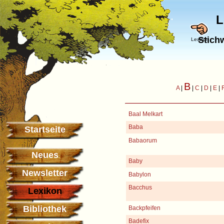
L
Stich
Lexikon
B
A
|
|
C
|
D
|
E
|
Baal Melkart
Baba
Startseite
Babaorum
Neues
Baby
Newsletter
Babylon
Bacchus
Lexikon
Bibliothek
Backpfeifen
Badefix