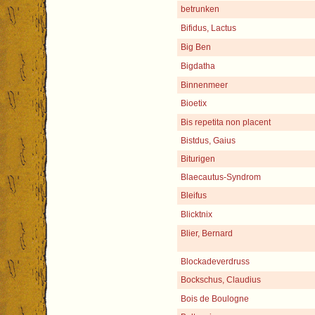
betrunken
Bifidus, Lactus
Big Ben
Bigdatha
Binnenmeer
Bioetix
Bis repetita non placent
Bistdus, Gaius
Biturigen
Blaecautus-Syndrom
Bleifus
Blicktnix
Blier, Bernard
Blockadeverdruss
Bockschus, Claudius
Bois de Boulogne