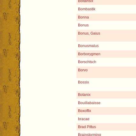
Boltansix
Bombastik
Bonna
Bonus
Bonus, Gaius
Bonusmalus
Borborygmen
Borschtsch
Borvo
Bossix
Botanix
Bouillabaisse
Boxoffix
bracae
Brad Pittus
Brainstorming