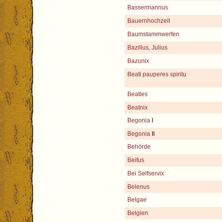
Bassermannus
Bauernhochzeit
Baumstammwerfen
Bazillus, Julius
Bazunix
Beati pauperes spiritu
Beatles
Beatnix
Begonia
I
Begonia
II
Behörde
Beifus
Bei Selfservix
Belenus
Belgae
Belgien