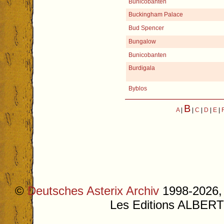
Bunicobanten
Buckingham Palace
Bud Spencer
Bungalow
Bunicobanten
Burdigala
Byblos
B
A
|
|
C
|
D
|
E
|
©
Deutsches Asterix Archiv
1998-2026, 
Les Editions ALB