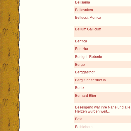
Belisama
Bellovaken
Bellucci, Monica
Bellum Gallicum
Benfica
Ben Hur
Benigni, Roberto
Berge
Berggasthof
Bergitur nec fluctua
Berlix
Bernard Blier
Beseligend war ihre Nähe und alle
Herzen wurden weit...
Beta
Bethlehem