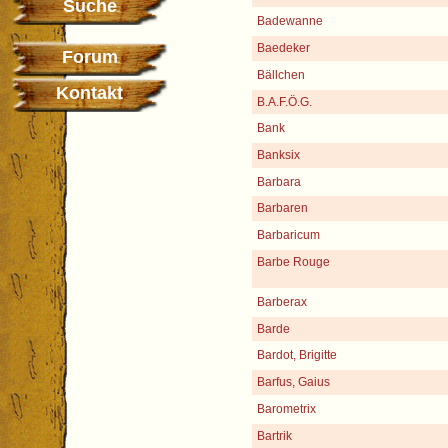
Suche
Badewanne
Baedeker
Forum
Bällchen
Kontakt
B.A.F.Ö.G.
Bank
Banksix
Barbara
Barbaren
Barbaricum
Barbe Rouge
Barberax
Barde
Bardot, Brigitte
Barfus, Gaius
Barometrix
Bartrik