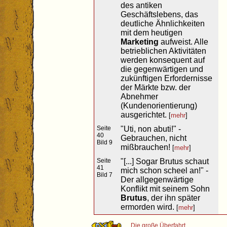
des antiken
Geschäftslebens, das
deutliche Ähnlichkeiten
mit dem heutigen
Marketing
aufweist. Alle
betrieblichen Aktivitäten
werden konsequent auf
die gegenwärtigen und
zukünftigen Erfordernisse
der Märkte bzw. der
Abnehmer
(Kundenorientierung)
ausgerichtet.
[
mehr
]
Seite
"Uti, non abuti!" -
40
Gebrauchen, nicht
Bild 9
mißbrauchen!
[
mehr
]
Seite
"[...] Sogar Brutus schaut
41
mich schon scheel an!" -
Bild 7
Der allgegenwärtige
Konflikt mit seinem Sohn
Brutus
, der ihn später
ermorden wird.
[
mehr
]
Die große Überfahrt