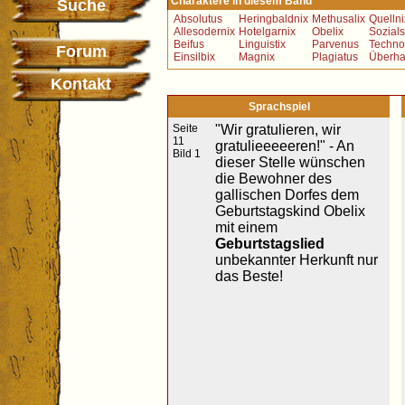
Charaktere in diesem Band
Suche
Absolutus
Heringbaldnix
Methusalix
Quellni
Allesodernix
Hotelgarnix
Obelix
Sozials
Beifus
Linguistix
Parvenus
Techno
Forum
Einsilbix
Magnix
Plagiatus
Überha
Kontakt
Sprachspiel
Seite
"Wir gratulieren, wir
11
gratulieeeeeren!" - An
Bild 1
dieser Stelle wünschen
die Bewohner des
gallischen Dorfes dem
Geburtstagskind Obelix
mit einem
Geburtstagslied
unbekannter Herkunft nur
das Beste!