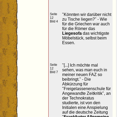
Seite
"Könnten wir darüber nicht
12
zu Tische liegen?" - Wie
Bild 4
für die Griechen war auch
für die Römer das
Liegesofa
das wichtigste
Möbelstück, selbst beim
Essen.
Seite
"[...] Ich möchte mal
12
sehen, was man euch in
Bild 7
meiner neuen FAZ so
beibringt." - Die
Abkürzung für
"Freigelassenenschule für
Angewandte Zeitkritik", an
der Technokratus
studierte, ist von den
Initialen eine Anspielung
auf die deutsche Zeitung
"
Frankfurter Allgemeine