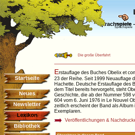
Sprachspiele 
Hauptseite
Sprachspiele
Die große Überfahrt
E
rstauflage des Buches Obelix et c
Startseite
23 der Reihe. Seit 1999 Neuauflage d
Hachette. Deutsche Erstauflage des 
dem Titel bereits hervorgeht, steht O
Neues
Geschichte, die ab der Nummer 598 v
604 vom 6. Juni 1976 in Le Nouvel O
Newsletter
zeitlich erscheint der Band als Album 
Exemplaren.
Lexikon
Veröffentlichungen & Nachdruck
Bibliothek