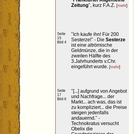
Zeitung
", kurz F.A.Z.
[
mehr
]
Seite
"Ich kaufe ihn! Für 200
15
Sesterze!" - Die
Sesterze
Bild 4
ist eine altrömische
Geldmünze, die in der
zweiten Hälfte des
3.Jahrhunderts v.Chr.
eingeführt wurde.
[
mehr
]
Seite
"[...] aufgrund von Angebot
17
und Nachfrage... der
Bild 6
Markt... ach was, das ist
zu kompliziert... die Preise
steigen jedenfalls
andauernd." -
Technokratus versucht
Obelix die