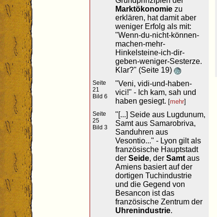
Grundprinzipien der
Marktökonomie
zu
erklären, hat damit aber
weniger Erfolg als mit:
"Wenn-du-nicht-können-
machen-mehr-
Hinkelsteine-ich-dir-
geben-weniger-Sesterze.
Klar?" (Seite 19)
Seite
"Veni, vidi-und-haben-
21
vici!" - Ich kam, sah und
Bild 6
haben gesiegt.
[
mehr
]
Seite
"[...] Seide aus Lugdunum,
25
Samt aus Samarobriva,
Bild 3
Sanduhren aus
Vesontio..." - Lyon gilt als
französische Hauptstadt
der
Seide
, der
Samt
aus
Amiens basiert auf der
dortigen Tuchindustrie
und die Gegend von
Besancon ist das
französische Zentrum der
Uhrenindustrie
.