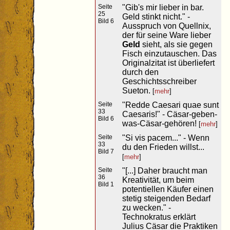
Seite
"Gib's mir lieber in bar.
25
Geld stinkt nicht." -
Bild 6
Ausspruch von Quellnix,
der für seine Ware lieber
Geld
sieht, als sie gegen
Fisch einzutauschen. Das
Originalzitat ist überliefert
durch den
Geschichtsschreiber
Sueton.
[
mehr
]
Seite
"Redde Caesari quae sunt
33
Caesaris!" - Cäsar-geben-
Bild 6
was-Cäsar-gehören!
[
mehr
]
Seite
"Si vis pacem..." - Wenn
33
du den Frieden willst...
Bild 7
[
mehr
]
Seite
"[...] Daher braucht man
36
Kreativität, um beim
Bild 1
potentiellen Käufer einen
stetig steigenden Bedarf
zu wecken." -
Technokratus erklärt
Julius Cäsar die Praktiken