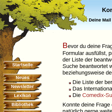
Kon
Deine Mail
B
evor du deine Fra
Formular ausfüllst, p
der Liste der beant
Startseite
Suche beantwortet wi
beziehungsweise deut
Neues
Die Liste der be
Newsletter
Das Internation
Die
Comedix-S
Lexikon
Konnte deine Frage d
Bibliothek
natürlich gerne weite