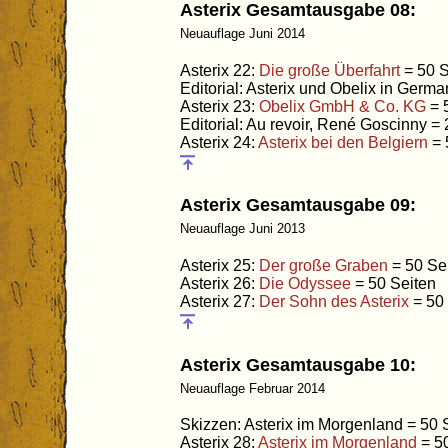
Asterix Gesamtausgabe 08:
Neuauflage Juni 2014
Asterix 22:
Die große Überfahrt
= 50 S
Editorial: Asterix und Obelix in Ger
Asterix 23:
Obelix GmbH & Co. KG
= 
Editorial: Au revoir, René Goscinny = 
Asterix 24:
Asterix bei den Belgiern
= 
Asterix Gesamtausgabe 09:
Neuauflage Juni 2013
Asterix 25:
Der große Graben
= 50 Se
Asterix 26:
Die Odyssee
= 50 Seiten
Asterix 27:
Der Sohn des Asterix
= 50 
Asterix Gesamtausgabe 10:
Neuauflage Februar 2014
Skizzen: Asterix im Morgenland = 50 
Asterix 28:
Asterix im Morgenland
= 50