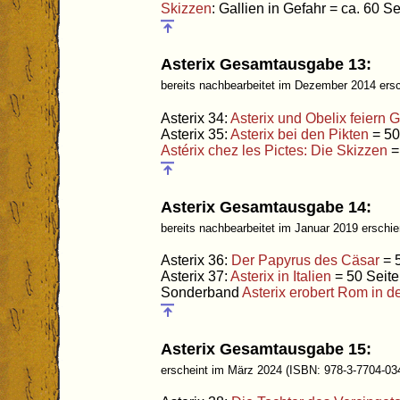
Skizzen
: Gallien in Gefahr = ca. 60 Se
Asterix Gesamtausgabe 13:
bereits nachbearbeitet im Dezember 2014 ers
Asterix 34:
Asterix und Obelix feiern 
Asterix 35:
Asterix bei den Pikten
= 50
Astérix chez les Pictes: Die Skizzen
=
Asterix Gesamtausgabe 14:
bereits nachbearbeitet im Januar 2019 erschi
Asterix 36:
Der Papyrus des Cäsar
= 
Asterix 37:
Asterix in Italien
= 50 Seit
Sonderband
Asterix erobert Rom in 
Asterix Gesamtausgabe 15:
erscheint im März 2024 (ISBN: 978-3-7704-03