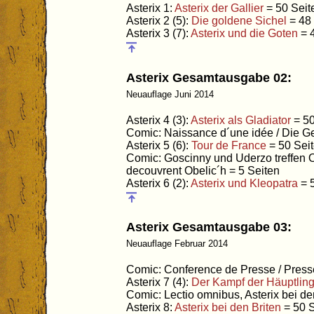
Asterix 1:
Asterix der Gallier
= 50 Seit
Asterix 2 (5):
Die goldene Sichel
= 48 
Asterix 3 (7):
Asterix und die Goten
= 
Asterix Gesamtausgabe 02:
Neuauflage Juni 2014
Asterix 4 (3):
Asterix als Gladiator
= 50
Comic: Naissance d´une idée / Die Geb
Asterix 5 (6):
Tour de France
= 50 Sei
Comic: Goscinny und Uderzo treffen O
decouvrent Obelic´h = 5 Seiten
Asterix 6 (2):
Asterix und Kleopatra
= 
Asterix Gesamtausgabe 03:
Neuauflage Februar 2014
Comic: Conference de Presse / Press
Asterix 7 (4):
Der Kampf der Häuptlin
Comic: Lectio omnibus, Asterix bei de
Asterix 8:
Asterix bei den Briten
= 50 S