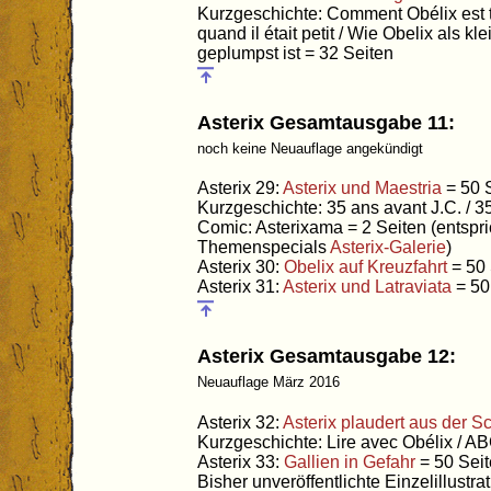
Kurzgeschichte: Comment Obélix est 
quand il était petit / Wie Obelix als k
geplumpst ist = 32 Seiten
Asterix Gesamtausgabe 11:
noch keine Neuauflage angekündigt
Asterix 29:
Asterix und Maestria
= 50 
Kurzgeschichte: 35 ans avant J.C. / 3
Comic: Asterixama = 2 Seiten (entspri
Themenspecials
Asterix-Galerie
)
Asterix 30:
Obelix auf Kreuzfahrt
= 50 
Asterix 31:
Asterix und Latraviata
= 50
Asterix Gesamtausgabe 12:
Neuauflage März 2016
Asterix 32:
Asterix plaudert aus der S
Kurzgeschichte: Lire avec Obélix / A
Asterix 33:
Gallien in Gefahr
= 50 Sei
Bisher unveröffentlichte Einzelillustra