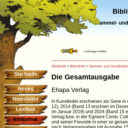
Bibl
Sammel- und
...vorheriger Artikel
Startseite
>
Bibliothek
>
Sammel- und Sonderbä
Startseite
Die Gesamtausgabe
Neues
Ehapa Verlag
Newsletter
In Kunstleder erschienen als Serie i
12), 2014 (Band 13 erschien im Deze
Lexikon
im Januar 2019) und 2024 (Band 15 e
Verlag bzw. in der Egmont Comic Coll
Bibliothek
und seiner Freunde in einer so gena
nach Verlagsangaben mit Ausgabe 15 e