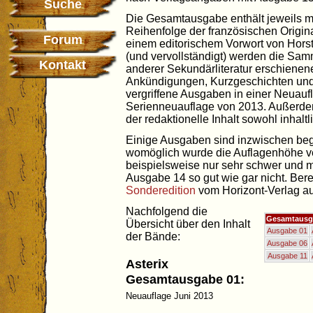
Suche
Die Gesamtausgabe enthält jeweils m
Reihenfolge der französischen Origina
Forum
einem editorischem Vorwort von Horst
(und vervollständigt) werden die Sam
Kontakt
anderer Sekundärliteratur erschienene
Ankündigungen, Kurzgeschichten und 
vergriffene Ausgaben in einer Neuauf
Serienneuauflage von 2013. Außerdem
der redaktionelle Inhalt sowohl inhaltl
Einige Ausgaben sind inzwischen be
womöglich wurde die Auflagenhöhe ver
beispielsweise nur sehr schwer und 
Ausgabe 14 so gut wie gar nicht. Ber
Sonderedition
vom Horizont-Verlag au
Nachfolgend die
Gesamtausga
Übersicht über den Inhalt
Ausgabe 01
der Bände:
Ausgabe 06
Ausgabe 11
Asterix
Gesamtausgabe 01:
Neuauflage Juni 2013