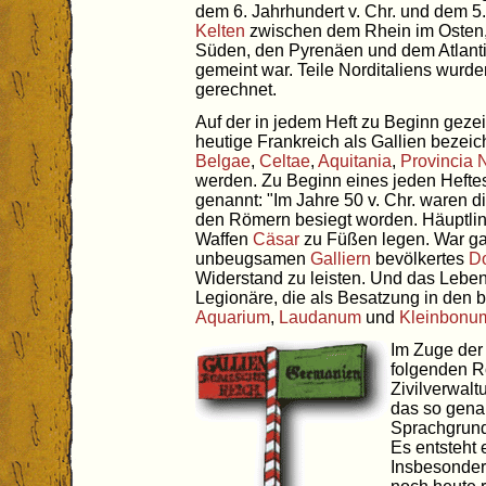
dem 6. Jahrhundert v. Chr. und dem 5.
Kelten
zwischen dem Rhein im Osten,
Süden, den Pyrenäen und dem Atlant
gemeint war. Teile Norditaliens wurde
gerechnet.
Auf der in jedem Heft zu Beginn gezei
heutige Frankreich als Gallien bezei
Belgae
,
Celtae
,
Aquitania
,
Provincia 
werden. Zu Beginn eines jeden Heftes 
genannt: "Im Jahre 50 v. Chr. waren d
den Römern besiegt worden. Häuptli
Waffen
Cäsar
zu Füßen legen. War gan
unbeugsamen
Galliern
bevölkertes
Do
Widerstand zu leisten. Und das Leben i
Legionäre, die als Besatzung in den 
Aquarium
,
Laudanum
und
Kleinbonu
Im Zuge der
folgenden R
Zivilverwalt
das so genan
Sprachgrund
Es entsteht 
Insbesonder