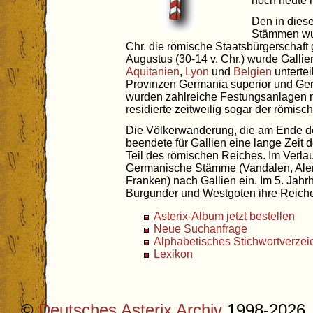
noch heute 
Den in dies
Stämmen wu
Chr. die römische Staatsbürgerschaft 
Augustus (30-14 v. Chr.) wurde Galli
Aquitanien
,
Lyon
und
Belgien
untertei
Provinzen Germania superior und Germ
wurden zahlreiche Festungsanlagen m
residierte zeitweilig sogar der römisc
Die Völkerwanderung, die am Ende des
beendete für Gallien eine lange Zeit
Teil des römischen Reiches. Im Verl
Germanische Stämme (Vandalen, Ale
Franken) nach Gallien ein. Im 5. Jahr
Burgunder und Westgoten ihre Reiche 
Asterix-Album jetzt bestellen
Neue Suchanfrage
Alphabetisches Stichwortverzei
Lexikon
©
Deutsches Asterix Archiv
1998-2026, 