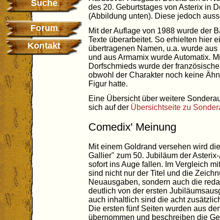
Suche
des 20. Geburtstages von Asterix in
(Abbildung unten). Diese jedoch aussc
Forum
Mit der Auflage von 1988 wurde der B
Texte überarbeitet. So erhielten hier 
Kontakt
übertragenen Namen, u.a. wurde au
und aus Armamix wurde Automatix. M
Dorfschmieds wurde der französische
obwohl der Charakter noch keine Ähnl
Figur hatte.
Eine Übersicht über weitere Sonderau
sich auf der
Übersichtseite zu Sonde
Comedix' Meinung
Mit einem Goldrand versehen wird di
Gallier" zum 50. Jubiläum der Asteri
sofort ins Auge fallen. Im Vergleich 
sind nicht nur der Titel und die Zeic
Neuausgaben, sondern auch die redak
deutlich von der ersten Jubiläumsaus
auch inhaltlich sind die acht zusätzli
Die ersten fünf Seiten wurden aus de
übernommen und beschreiben die Gebur