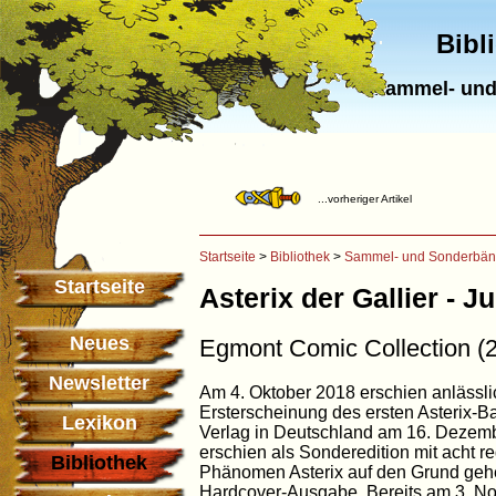
Bibl
Sammel- und
...vorheriger Artikel
Startseite
>
Bibliothek
>
Sammel- und Sonderbä
Startseite
Asterix der Gallier - 
Neues
Egmont Comic Collection (2
Newsletter
Am 4. Oktober 2018 erschien anlässli
Ersterscheinung des ersten Asterix-B
Lexikon
Verlag in Deutschland am 16. Dezem
erschien als Sonderedition mit acht r
Bibliothek
Phänomen Asterix auf den Grund gehen
Hardcover-Ausgabe. Bereits am 3. No