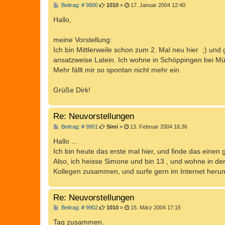
B
Beitrag: # 9900
1010
»
17. Januar 2004 12:40
e
i
Hallo,
t
r
a
meine Vorstellung:
g
Ich bin Mittlerweile schon zum 2. Mal neu hier ;) un
ansatzweise Latein. Ich wohne in Schöppingen bei Mün
Mehr fällt mir so spontan nicht mehr ein.
Grüße Dirk!
Re: Neuvorstellungen
B
Beitrag: # 9901
Simi
»
13. Februar 2004 16:36
e
i
Hallo ...
t
Ich bin heute das erste mal hier, und finde das einen 
r
a
Also, ich heisse Simone und bin 13 , und wohne in der
g
Kollegen zusammen, und surfe gern im Internet herum
Re: Neuvorstellungen
B
Beitrag: # 9902
1010
»
15. März 2004 17:15
e
i
Tag zusammen.