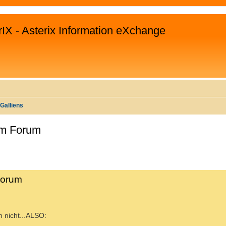
rIX - Asterix Information eXchange
Galliens
 im Forum
WEITERTE SUCHE
Forum
h nicht...ALSO: