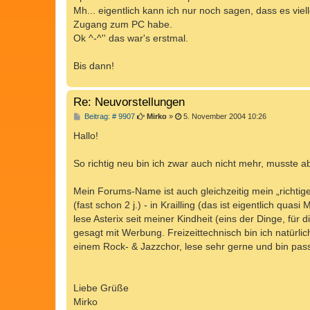
Mh... eigentlich kann ich nur noch sagen, dass es vie
Zugang zum PC habe.
Ok ^-^'' das war's erstmal.
Bis dann!
Re: Neuvorstellungen
B
Beitrag: # 9907
Mirko
»
5. November 2004 10:26
e
i
Hallo!
t
r
a
So richtig neu bin ich zwar auch nicht mehr, musste a
g
Mein Forums-Name ist auch gleichzeitig mein „richtige
(fast schon 2 j.) - in Krailling (das ist eigentlich qu
lese Asterix seit meiner Kindheit (eins der Dinge, fü
gesagt mit Werbung. Freizeittechnisch bin ich natürlic
einem Rock- & Jazzchor, lese sehr gerne und bin passion
Liebe Grüße
Mirko