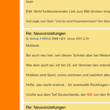
Iwan
Edit: Nicht funktionierender Link zum Bild (broken ima
Gott sagte zum Stein: "Und du wirst Feuerwehrmann!" Der Stein 
Re: Neuvorstellungen
B
Beitrag: # 9899
1010
»
5. Januar 2004 11:59
e
i
Mahlzeit.
t
r
a
Bin auch neu hier, seh diesen Schrieb aber bei Weitem
g
Wie dem auch sei, ich bin 24, ein Vertreter des männ
Hobbies sind Sport, comix zeichnen und natürlich alles
Hoffe, das reicht erstmal... für eventuelle Rückfragen
Grüße aus dem Teil Deutschlands, der
NIE
von den Rö
Re: Neuvorstellungen