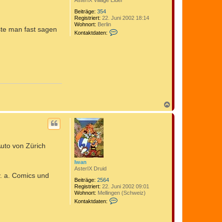
AsterIX Village Elder
Beiträge:
354
Registriert:
22. Juni 2002 18:14
Wohnort:
Berlin
sste man fast sagen
K
Kontaktdaten:
o
n
t
a
k
t
d
a
t
e
n
N
v
a
o
c
n
h
T
o
h
b
u
Auto von Zürich
e
n
n
d
e
Iwan
r
AsterIX Druid
. a. Comics und
Beiträge:
2564
Registriert:
22. Juni 2002 09:01
Wohnort:
Mellingen (Schweiz)
K
Kontaktdaten:
o
n
t