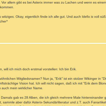
kt. Vor allem gibt es bei Asterix immer was zu Lachen und wenn es eine
u kommen.
witziges. Okay, eigentlich finde ich alle gut. Und auch Idefix is voll süß.
icher*
 will ich mich doch erstmal vorstellen: Ich bin Erik.
lichen Mitgliedsnamen? Nun ja, "Erik" ist ein stolzer Wikinger in "Di
tsträchtige Vision hat. Ich will nicht sagen, daß ich mit "Erik dem Blon
n auch mein wirklicher Name.
n. Damals gab es 28 Alben, die ich gleich mehrere Male hintereinander 
ut, sammle aber dafür Asterix-Sekundärliteratur und z.T. auch Fanartike