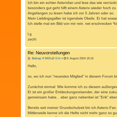
Ich bin ein echter Asterixfan und lese das wie verrüc
besonders gut geht hilft einem Asterix wieder hoch z
Angefangen zu lesen habe ich vor 5 Jahren oder so.
Mein Lieblingsgallier ist irgendwie Obelix. Er hat sowas 
Ich stelle mal ein Bild von mir rein. net erschrecken *k
l.g
zechi
Re: Neuvorstellungen
B
Beitrag: # 9905
Erik
»
8. August 2004 18:16
e
i
Hallo,
t
r
a
so, wo ich nun "neuestes Mitglied" in diesem Forum bin,
g
Zunächst einmal: Wie komme ich zu diesem außergewöhn
Er ist ein großer Entdeckungsreisender, der eine zukunf
gemeinsam habe... aber ganz nebenbei ist "Erik" ebe
Bereits seit meiner Grundschulzeit bin ich Asterix-Fa
Mittlerweile kenne ich die Hefte nicht mehr ganz so g