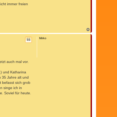
icht immer freien
N
a
c
Mirko
h
o
b
e
n
etzt auch mal vor.
.) und Katharina
h 35 Jahre alt und
t befasst sich grob
n singe ich in
e. Soviel für heute.