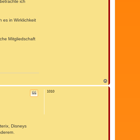
betrachte ich
 es in Wirklichkeit
che Mitgliedschaft
N
a
c
1010
h
o
b
e
n
erix, Disneys
nderem.