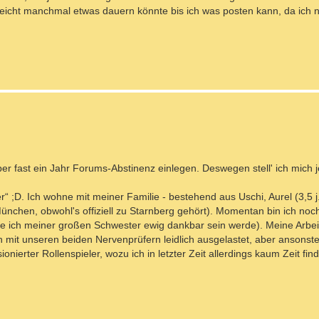
lleicht manchmal etwas dauern könnte bis ich was posten kann, da ich n
ber fast ein Jahr Forums-Abstinenz einlegen. Deswegen stell' ich mich j
r“ ;D. Ich wohne mit meiner Familie - bestehend aus Uschi, Aurel (3,5 j
asi München, obwohl's offiziell zu Starnberg gehört). Momentan bin ich noc
r die ich meiner großen Schwester ewig dankbar sein werde). Meine Arbei
h mit unseren beiden Nervenprüfern leidlich ausgelastet, aber ansonste
ierter Rollenspieler, wozu ich in letzter Zeit allerdings kaum Zeit find