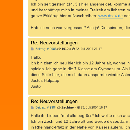
t
Ich bin seit gestern (14. 3.) hier angemeldet, komm
r
a
und beschäftige mich in meiner Freizeit am liebsten m
g
ganze Erklärug hier aufzuschreiben:
www.dsa4.de
od
Hab ich noch was vergessen? Ach ja! Die spinnen, di
Re: Neuvorstellungen
B
Beitrag: # 9903
1010
»
22. Juli 2004 21:17
e
i
Hallo,
t
ich bin ziemlich neu hier.Ich bin 12 Jahre alt, wohne
r
a
spielen. Ich gehe in die 7 Klasse am Gymnasium. Als i
g
diese Seite hier, die mich dann anspornte wieder Aster
Justus Halpaap
Justix
Re: Neuvorstellungen
B
Beitrag: # 9904
Zechine
»
23. Juli 2004 16:17
e
i
Hallo ihr Lieben!*mal alle begrüss* Ich wollte mich au
t
Ich bin Zechi und 12 Jahre alt und werde dieses Jahr
r
a
in Rheinland-Pfalz in der Nähe von Kaiserslautern. Ic
g