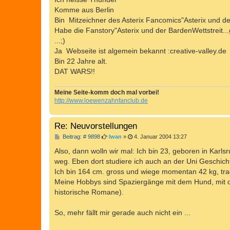
g
Komme aus Berlin
Bin Mitzeichner des Asterix Fancomics"Asterix und de
Habe die Fanstory"Asterix und der BardenWettstreit...
...;)
Ja Webseite ist algemein bekannt :creative-valley.de
Bin 22 Jahre alt.
DAT WARS!!
Meine Seite-komm doch mal vorbei!
http://www.loewenzahnfanclub.de
Re: Neuvorstellungen
B
Beitrag: # 9898
Iwan
»
4. Januar 2004 13:27
e
i
Also, dann wolln wir mal: Ich bin 23, geboren in Karl
t
weg. Eben dort studiere ich auch an der Uni Geschicht
r
a
Ich bin 164 cm. gross und wiege momentan 42 kg, tra
g
Meine Hobbys sind Spaziergänge mit dem Hund, mit de
historische Romane).
So, mehr fällt mir gerade auch nicht ein ...