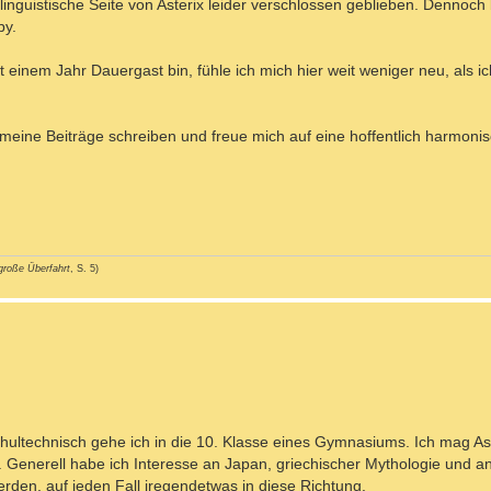
nguistische Seite von Asterix leider verschlossen geblieben. Dennoch 
by.
 einem Jahr Dauergast bin, fühle ich mich hier weit weniger neu, als ich
meine Beiträge schreiben und freue mich auf eine hoffentlich harmonis
große Überfahrt
, S. 5)
hultechnisch gehe ich in die 10. Klasse eines Gymnasiums. Ich mag Ast
Generell habe ich Interesse an Japan, griechischer Mythologie und a
erden, auf jeden Fall iregendetwas in diese Richtung.