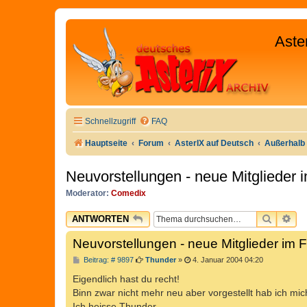
Aste
Schnellzugriff
FAQ
Hauptseite
Forum
AsterIX auf Deutsch
Außerhalb 
Neuvorstellungen - neue Mitglieder
Moderator:
Comedix
SUCHE
ER
ANTWORTEN
Neuvorstellungen - neue Mitglieder im 
B
Beitrag: # 9897
Thunder
»
4. Januar 2004 04:20
e
i
Eigendlich hast du recht!
t
Binn zwar nicht mehr neu aber vorgestellt hab ich mic
r
a
Ich heisse Thunder