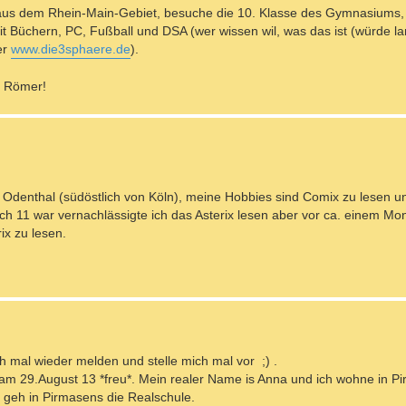
e aus dem Rhein-Main-Gebiet, besuche die 10. Klasse des Gymnasiums, 
it Büchern, PC, Fußball und DSA (wer wissen wil, was das ist (würde l
er
www.die3sphaere.de
).
e Römer!
 in Odenthal (südöstlich von Köln), meine Hobbies sind Comix zu lesen 
ch 11 war vernachlässigte ich das Asterix lesen aber vor ca. einem Mo
ix zu lesen.
ch mal wieder melden und stelle mich mal vor ;) .
 am 29.August 13 *freu*. Mein realer Name is Anna und ich wohne in Pi
h geh in Pirmasens die Realschule.