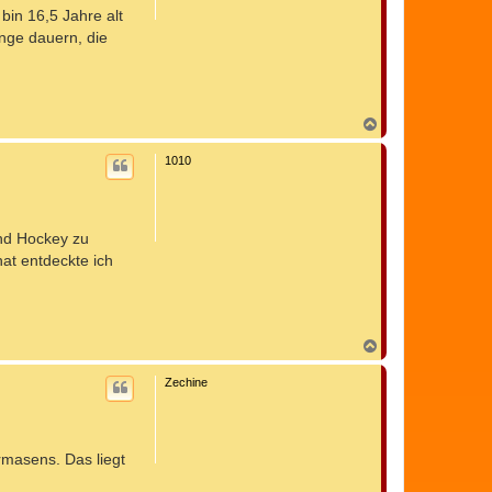
n
bin 16,5 Jahre alt
ange dauern, die
N
a
c
1010
h
o
b
e
n
und Hockey zu
nat entdeckte ich
N
a
c
Zechine
h
o
b
e
n
rmasens. Das liegt