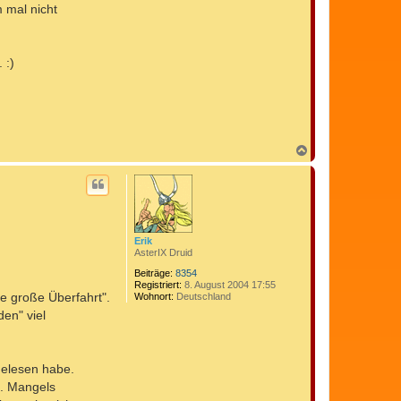
m mal nicht
 :)
N
a
c
h
o
b
e
n
Erik
AsterIX Druid
Beiträge:
8354
Registriert:
8. August 2004 17:55
e große Überfahrt".
Wohnort:
Deutschland
den" viel
gelesen habe.
l. Mangels