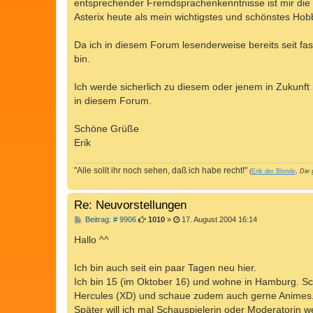
entsprechender Fremdsprachenkenntnisse ist mir die li
Asterix heute als mein wichtigstes und schönstes Hob
Da ich in diesem Forum lesenderweise bereits seit fast
bin.
Ich werde sicherlich zu diesem oder jenem in Zukunft 
in diesem Forum.
Schöne Grüße
Erik
"Alle sollt ihr noch sehen, daß ich habe recht!"
(
Erik der Blonde
,
Die 
Re: Neuvorstellungen
B
Beitrag: # 9906
1010
»
17. August 2004 16:14
e
i
Hallo ^^
t
r
a
Ich bin auch seit ein paar Tagen neu hier.
g
Ich bin 15 (im Oktober 16) und wohne in Hamburg. Sc
Hercules (XD) und schaue zudem auch gerne Animes. 
Später will ich mal Schauspielerin oder Moderatorin w