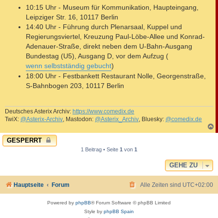
10:15 Uhr - Museum für Kommunikation, Haupteingang,
Leipziger Str. 16, 10117 Berlin
14:40 Uhr - Führung durch Plenarsaal, Kuppel und
Regierungsviertel, Kreuzung Paul-Löbe-Allee und Konrad-
Adenauer-Straße, direkt neben dem U-Bahn-Ausgang
Bundestag (U5), Ausgang D, vor dem Aufzug (
wenn selbstständig gebucht
)
18:00 Uhr - Festbankett Restaurant Nolle, Georgenstraße,
S-Bahnbogen 203, 10117 Berlin
Deutsches Asterix Archiv:
https://www.comedix.de
TwiX:
@Asterix-Archiv
, Mastodon:
@Asterix_Archiv
, Bluesky:
@comedix.de
c
GESPERRT
1 Beitrag • Seite
1
von
1
GEHE ZU
Hauptseite
Forum
Alle Zeiten sind
UTC+02:00
Powered by
phpBB
® Forum Software © phpBB Limited
Style by
phpBB Spain