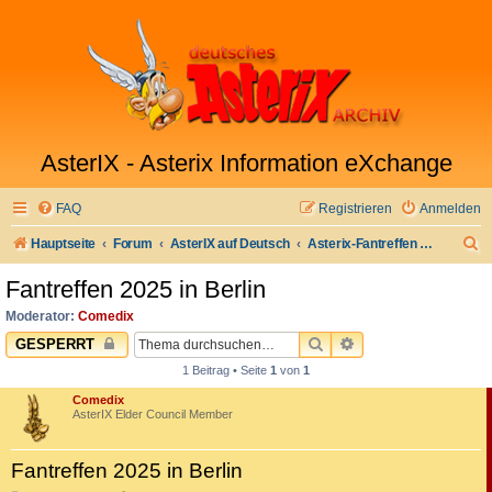
AsterIX - Asterix Information eXchange
FAQ
Registrieren
Anmelden
S
Hauptseite
Forum
AsterIX auf Deutsch
Asterix-Fantreffen & Stammtisch
u
Fantreffen 2025 in Berlin
c
Moderator:
Comedix
h
SUCHE
ERWEITERTE SUC
GESPERRT
e
1 Beitrag • Seite
1
von
1
Comedix
AsterIX Elder Council Member
Fantreffen 2025 in Berlin