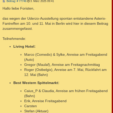
B
Beitrag: # 77746
3. März 2025 09:41
e
i
Hallo liebe Foristen,
t
r
a
das wegen der Uderzo-Ausstellung spontan entstandene Asterix-
g
Fantreffen am 10. und 11. Mai in Berlin wird hier in diesem Beitrag
zusammengefasst.
Teilnehmende:
Living Hotel:
Marco (Comedix) & Sylke, Anreise am Freitagabend
(Auto)
Gregor (Maulaf), Anreise am Freitagnachmittag
Roger (Ostbelgix), Anreise am 7. Mai, Rückfahrt am
12. Mai (Bahn)
Best Western Spittelmarkt:
Caius_P & Claudia, Anreise am frühen Freitagabend
(Bahn)
Erik, Anreise Freitagabend
Carsten
Stefan (Aktuar)