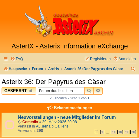
AsterIX - Asterix Information eXchange
FAQ
Registrieren
Anmelden
S
Hauptseite
Forum
Archiv
Asterix 36: Der Papyrus des Cäsar
u
Asterix 36: Der Papyrus des Cäsar
c
SUCHE
ERWEITERTE SUC
GESPERRT
h
25 Themen • Seite
1
von
1
e
Bekanntmachungen
Neuvorstellungen - neue Mitglieder im Forum
Comedix
«
29. März 2026 20:08
Verfasst in
Außerhalb Galliens
Antworten:
298
1
17
18
19
20
…