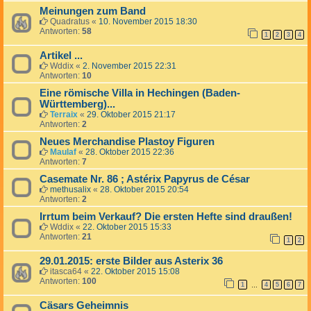
Meinungen zum Band
Quadratus
«
10. November 2015 18:30
Antworten:
58
1
2
3
4
Artikel ...
Wddix
«
2. November 2015 22:31
Antworten:
10
Eine römische Villa in Hechingen (Baden-
Württemberg)...
Terraix
«
29. Oktober 2015 21:17
Antworten:
2
Neues Merchandise Plastoy Figuren
Maulaf
«
28. Oktober 2015 22:36
Antworten:
7
Casemate Nr. 86 ; Astérix Papyrus de César
methusalix
«
28. Oktober 2015 20:54
Antworten:
2
Irrtum beim Verkauf? Die ersten Hefte sind draußen!
Wddix
«
22. Oktober 2015 15:33
Antworten:
21
1
2
29.01.2015: erste Bilder aus Asterix 36
itasca64
«
22. Oktober 2015 15:08
Antworten:
100
1
4
5
6
7
…
Cäsars Geheimnis