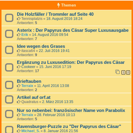
Themen
Die Holzfäller / Trommler auf Seite 40
Tennisplatzis
«
18. August 2016 18:24
Antworten:
5
Asterix : Der Papyrus des Cäsar Super Luxusausgabe
Erik
«
14. August 2016 09:54
Antworten:
7
Idee wegen des Grases
itasca64
«
22. Juli 2016 19:41
Antworten:
9
Ergänzung zu Luxusedition: Der Papyrus des Cäsar
Cookeer
«
15. Juni 2016 17:19
Antworten:
17
1
2
Brieftauben
Terraix
«
11. April 2016 13:08
Antworten:
2
Artikel auf orf.at
Quadratus
«
2. März 2016 13:35
Nur so nebenbei: französischer Name von Parabolix
Terraix
«
28. Februar 2016 10:13
Antworten:
5
Ravensburger-Puzzle zu "Der Papyrus des Cäsar"
Michael_S.
«
8. Januar 2016 21:56