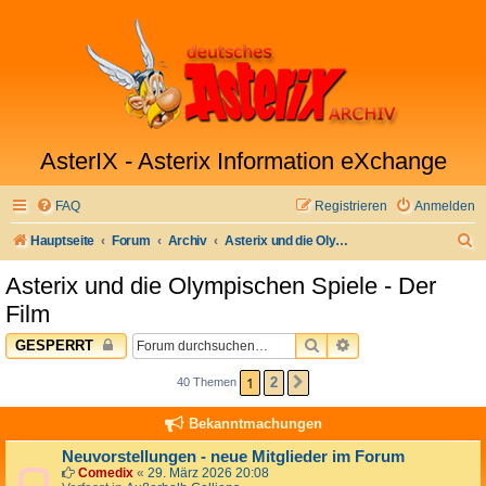
AsterIX - Asterix Information eXchange
FAQ
Registrieren
Anmelden
S
Hauptseite
Forum
Archiv
Asterix und die Olympischen Spiele - Der Film
u
Asterix und die Olympischen Spiele - Der
c
Film
h
SUCHE
ERWEITERTE SUC
GESPERRT
e
1
2
40 Themen
NÄCHSTE
Bekanntmachungen
Neuvorstellungen - neue Mitglieder im Forum
Comedix
«
29. März 2026 20:08